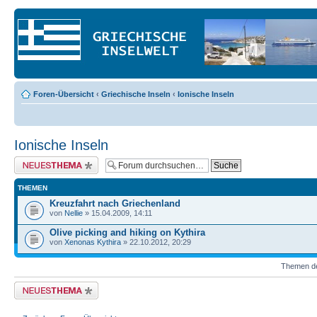
Foren-Übersicht
‹
Griechische Inseln
‹
Ionische Inseln
Ionische Inseln
Neues Thema erstellen
THEMEN
Kreuzfahrt nach Griechenland
von
Nellie
» 15.04.2009, 14:11
Olive picking and hiking on Kythira
von
Xenonas Kythira
» 22.10.2012, 20:29
Themen der
Neues Thema erstellen