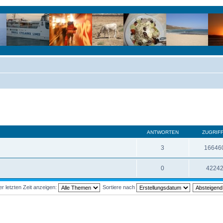
ANTWORTEN
ZUGRIF
3
16646
0
4224
 letzten Zeit anzeigen:
Sortiere nach