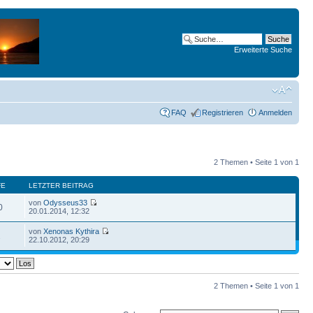
Erweiterte Suche
FAQ
Registrieren
Anmelden
2 Themen • Seite
1
von
1
FE
LETZTER BEITRAG
von
Odysseus33
0
20.01.2014, 12:32
von
Xenonas Kythira
2
22.10.2012, 20:29
2 Themen • Seite
1
von
1