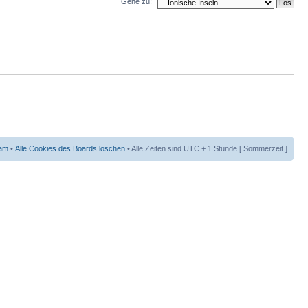
Gehe zu:
am
•
Alle Cookies des Boards löschen
• Alle Zeiten sind UTC + 1 Stunde [ Sommerzeit ]