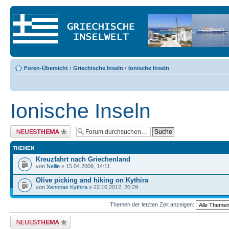
Foren-Übersicht
‹
Griechische Inseln
‹
Ionische Inseln
Ionische Inseln
Neues Thema erstellen
THEMEN
Kreuzfahrt nach Griechenland
von
Nellie
» 15.04.2009, 14:11
Olive picking and hiking on Kythira
von
Xenonas Kythira
» 22.10.2012, 20:29
Themen der letzten Zeit anzeigen:
Neues Thema erstellen