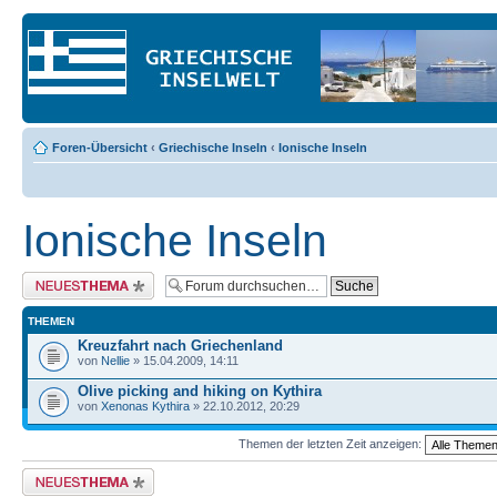
Foren-Übersicht
‹
Griechische Inseln
‹
Ionische Inseln
Ionische Inseln
Neues Thema erstellen
THEMEN
Kreuzfahrt nach Griechenland
von
Nellie
» 15.04.2009, 14:11
Olive picking and hiking on Kythira
von
Xenonas Kythira
» 22.10.2012, 20:29
Themen der letzten Zeit anzeigen:
Neues Thema erstellen