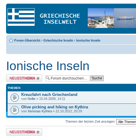
Foren-Übersicht
‹
Griechische Inseln
‹
Ionische Inseln
Ionische Inseln
Neues Thema erstellen
THEMEN
Kreuzfahrt nach Griechenland
von
Nellie
» 15.04.2009, 14:11
Olive picking and hiking on Kythira
von
Xenonas Kythira
» 22.10.2012, 20:29
Themen der letzten Zeit anzeigen:
Neues Thema erstellen