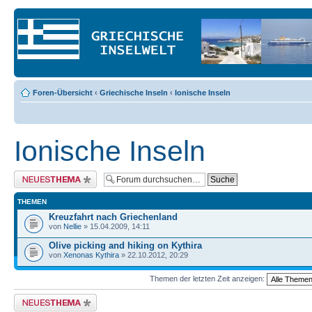
Foren-Übersicht
‹
Griechische Inseln
‹
Ionische Inseln
Ionische Inseln
Neues Thema erstellen
THEMEN
Kreuzfahrt nach Griechenland
von
Nellie
» 15.04.2009, 14:11
Olive picking and hiking on Kythira
von
Xenonas Kythira
» 22.10.2012, 20:29
Themen der letzten Zeit anzeigen:
Neues Thema erstellen