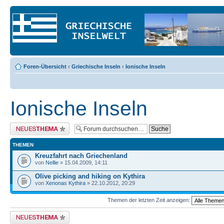
Foren-Übersicht
‹
Griechische Inseln
‹
Ionische Inseln
Ionische Inseln
Neues Thema erstellen
THEMEN
Kreuzfahrt nach Griechenland
von
Nellie
» 15.04.2009, 14:11
Olive picking and hiking on Kythira
von
Xenonas Kythira
» 22.10.2012, 20:29
Themen der letzten Zeit anzeigen:
Neues Thema erstellen