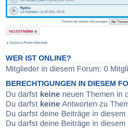
von
Herbert_1962
» 30.01.2012, 16:42
Hydra
von
Kaminia
» 11.08.2011, 05:34
Themen der letzten Zeit anzeigen:
Neues Thema erstellen
Zurück zu Foren-Übersicht
WER IST ONLINE?
Mitglieder in diesem Forum: 0 Mitg
BERECHTIGUNGEN IN DIESEM F
Du darfst
keine
neuen Themen in d
Du darfst
keine
Antworten zu Theme
Du darfst deine Beiträge in diese
Du darfst deine Beiträge in diese