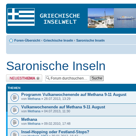
Foren-Übersicht
‹
Griechische Inseln
‹
Saronische Inseln
Saronische Inseln
Neues Thema erstellen
THEMEN
Programm Vulkanwochenende auf Methana 9-11 August
von
Methana
» 28.07.2013, 13:29
Vulkanwochenende auf Methana 9-11 August
von
Methana
» 04.07.2013, 11:30
Methana
von
Methana
» 09.02.2010, 17:48
Insel-Hopping oder Festland-Stops?