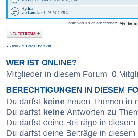
von
Herbert_1962
» 30.01.2012, 16:42
Hydra
von
Kaminia
» 11.08.2011, 05:34
Themen der letzten Zeit anzeigen:
Neues Thema erstellen
Zurück zu Foren-Übersicht
WER IST ONLINE?
Mitglieder in diesem Forum: 0 Mitg
BERECHTIGUNGEN IN DIESEM F
Du darfst
keine
neuen Themen in d
Du darfst
keine
Antworten zu Theme
Du darfst deine Beiträge in diese
Du darfst deine Beiträge in diese