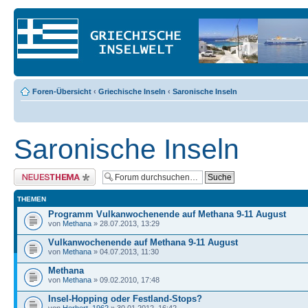
Foren-Übersicht
‹
Griechische Inseln
‹
Saronische Inseln
Saronische Inseln
Neues Thema erstellen
THEMEN
Programm Vulkanwochenende auf Methana 9-11 August
von
Methana
» 28.07.2013, 13:29
Vulkanwochenende auf Methana 9-11 August
von
Methana
» 04.07.2013, 11:30
Methana
von
Methana
» 09.02.2010, 17:48
Insel-Hopping oder Festland-Stops?