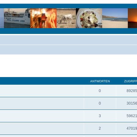
ANTWORTEN
ZUGRIF
0
8928
0
3015
3
5962
2
4701