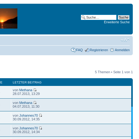
Erweiterte Suche
FAQ
Registrieren
Anmelden
5 Themen • Seite
1
von
1
FE
LETZTER BEITRAG
von
Methana
5
28.07.2013, 13:29
von
Methana
6
04.07.2013, 11:30
von
Johannes70
1
30.09.2012, 14:35
von
Johannes70
9
30.09.2012, 14:34