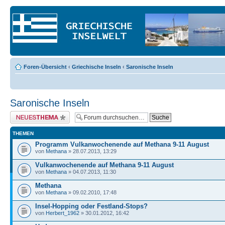
Foren-Übersicht
‹
Griechische Inseln
‹
Saronische Inseln
Saronische Inseln
Neues Thema erstellen
THEMEN
Programm Vulkanwochenende auf Methana 9-11 August
von
Methana
» 28.07.2013, 13:29
Vulkanwochenende auf Methana 9-11 August
von
Methana
» 04.07.2013, 11:30
Methana
von
Methana
» 09.02.2010, 17:48
Insel-Hopping oder Festland-Stops?
von
Herbert_1962
» 30.01.2012, 16:42