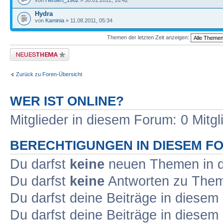
von
Herbert_1962
» 30.01.2012, 16:42
Hydra
von
Kaminia
» 11.08.2011, 05:34
Themen der letzten Zeit anzeigen:
Neues Thema erstellen
Zurück zu Foren-Übersicht
WER IST ONLINE?
Mitglieder in diesem Forum: 0 Mitg
BERECHTIGUNGEN IN DIESEM F
Du darfst
keine
neuen Themen in d
Du darfst
keine
Antworten zu Theme
Du darfst deine Beiträge in diese
Du darfst deine Beiträge in diese