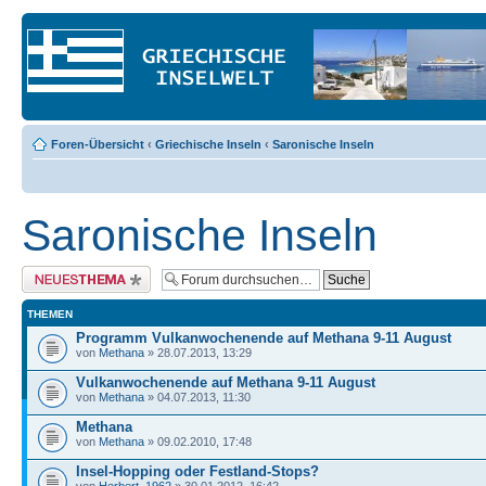
Foren-Übersicht
‹
Griechische Inseln
‹
Saronische Inseln
Saronische Inseln
Neues Thema erstellen
THEMEN
Programm Vulkanwochenende auf Methana 9-11 August
von
Methana
» 28.07.2013, 13:29
Vulkanwochenende auf Methana 9-11 August
von
Methana
» 04.07.2013, 11:30
Methana
von
Methana
» 09.02.2010, 17:48
Insel-Hopping oder Festland-Stops?