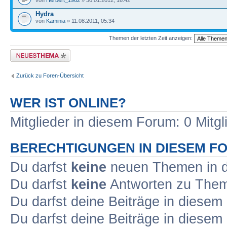
von
Herbert_1962
» 30.01.2012, 16:42
Hydra
von
Kaminia
» 11.08.2011, 05:34
Themen der letzten Zeit anzeigen:
Neues Thema erstellen
Zurück zu Foren-Übersicht
WER IST ONLINE?
Mitglieder in diesem Forum: 0 Mitg
BERECHTIGUNGEN IN DIESEM F
Du darfst
keine
neuen Themen in d
Du darfst
keine
Antworten zu Theme
Du darfst deine Beiträge in diese
Du darfst deine Beiträge in diese