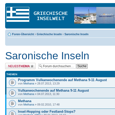
Foren-Übersicht
‹
Griechische Inseln
‹
Saronische Inseln
Saronische Inseln
Neues Thema erstellen
THEMEN
Programm Vulkanwochenende auf Methana 9-11 August
von
Methana
» 28.07.2013, 13:29
Vulkanwochenende auf Methana 9-11 August
von
Methana
» 04.07.2013, 11:30
Methana
von
Methana
» 09.02.2010, 17:48
Insel-Hopping oder Festland-Stops?