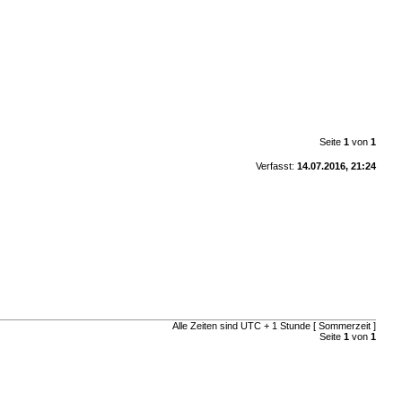
Seite
1
von
1
Verfasst:
14.07.2016, 21:24
Alle Zeiten sind UTC + 1 Stunde [ Sommerzeit ]
Seite
1
von
1