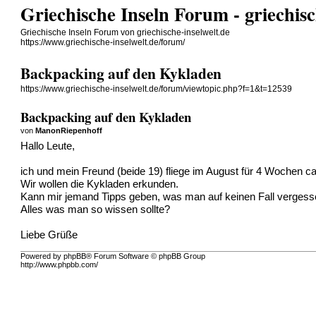
Griechische Inseln Forum - griechisc
Griechische Inseln Forum von griechische-inselwelt.de
https://www.griechische-inselwelt.de/forum/
Backpacking auf den Kykladen
https://www.griechische-inselwelt.de/forum/viewtopic.php?f=1&t=12539
Backpacking auf den Kykladen
von
ManonRiepenhoff
Hallo Leute,
ich und mein Freund (beide 19) fliege im August für 4 Wochen ca
Wir wollen die Kykladen erkunden.
Kann mir jemand Tipps geben, was man auf keinen Fall vergessen
Alles was man so wissen sollte?
Liebe Grüße
Powered by phpBB® Forum Software © phpBB Group
http://www.phpbb.com/