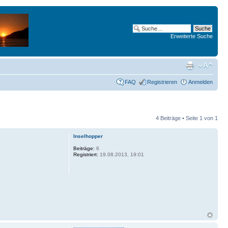
Erweiterte Suche
FAQ
Registrieren
Anmelden
4 Beiträge • Seite
1
von
1
Inselhopper
Beiträge:
6
Registriert:
19.08.2013, 19:01