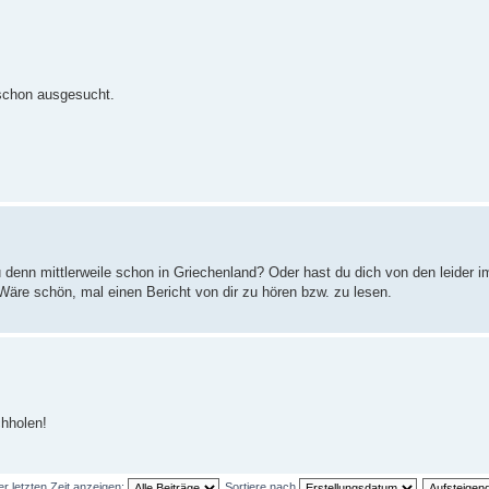
schon ausgesucht.
du denn mittlerweile schon in Griechenland? Oder hast du dich von den leider 
äre schön, mal einen Bericht von dir zu hören bzw. zu lesen.
hholen!
er letzten Zeit anzeigen:
Sortiere nach