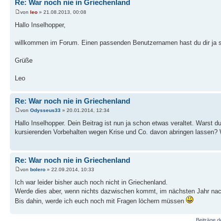
Re: War noch nie in Griechenland
von
leo
» 21.08.2013, 00:08
Hallo Inselhopper,
willkommen im Forum. Einen passenden Benutzernamen hast du dir ja 
Grüße
Leo
Re: War noch nie in Griechenland
von
Odysseus33
» 20.01.2014, 12:34
Hallo Inselhopper. Dein Beitrag ist nun ja schon etwas veraltet. Warst 
kursierenden Vorbehalten wegen Krise und Co. davon abringen lassen? W
Re: War noch nie in Griechenland
von
bolero
» 22.09.2014, 10:33
Ich war leider bisher auch noch nicht in Griechenland.
Werde dies aber, wenn nichts dazwischen kommt, im nächsten Jahr nac
Bis dahin, werde ich euch noch mit Fragen löchern müssen
Beiträge d