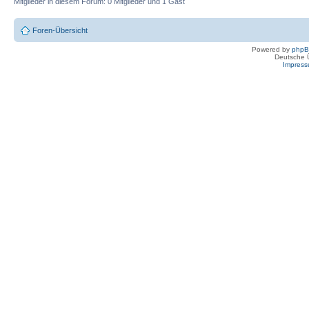
Mitglieder in diesem Forum: 0 Mitglieder und 1 Gast
Foren-Übersicht
Powered by
php
Deutsche 
Impres