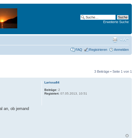
Erweiterte Suche
FAQ
Registrieren
Anmelden
3 Beiträge • Seite
1
von
1
Larissa84
Beiträge:
2
Registriert:
07.05.2013, 10:51
al an, ob jemand