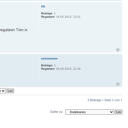
Oli
Beiträge:
1
Registriert:
14.05.2013, 13:11
regulären Törn in
astromanov
Beiträge:
1
Registriert:
28.09.2015, 11:40
3 Beiträge • Seite
1
von
1
Gehe zu: