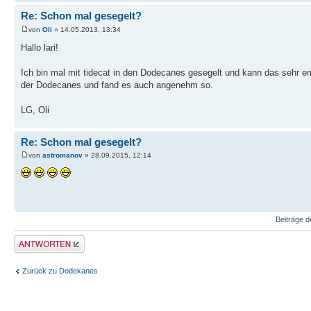
Re: Schon mal gesegelt?
von
Oli
» 14.05.2013, 13:34
Hallo lari!
Ich bin mal mit tidecat in den Dodecanes gesegelt und kann das sehr em
der Dodecanes und fand es auch angenehm so.
LG, Oli
Re: Schon mal gesegelt?
von
astromanov
» 28.09.2015, 12:14
Beiträge d
Antwort erstellen
Zurück zu Dodekanes