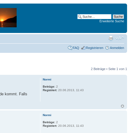
Erweiterte Suche
FAQ
Registrieren
Anmelden
2 Beiträge • Seite
1
von
1
Normi
Beiträge:
2
Registriert:
20.06.2013, 11:43
nde kommt. Falls
Normi
Beiträge:
2
Registriert:
20.06.2013, 11:43