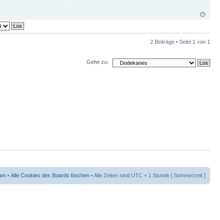
2 Beiträge • Seite
1
von
1
Gehe zu:
am
•
Alle Cookies des Boards löschen
• Alle Zeiten sind UTC + 1 Stunde [ Sommerzeit ]