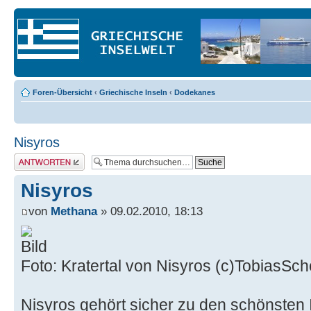
Foren-Übersicht
‹
Griechische Inseln
‹
Dodekanes
Nisyros
Antwort erstellen
Nisyros
von
Methana
» 09.02.2010, 18:13
Foto: Kratertal von Nisyros (c)TobiasS
Nisyros gehört sicher zu den schönsten