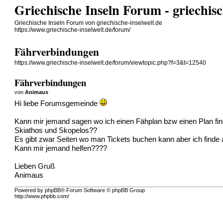
Griechische Inseln Forum - griechisc
Griechische Inseln Forum von griechische-inselwelt.de
https://www.griechische-inselwelt.de/forum/
Fährverbindungen
https://www.griechische-inselwelt.de/forum/viewtopic.php?f=3&t=12540
Fährverbindungen
von
Animaus
Hi liebe Forumsgemeinde
Kann mir jemand sagen wo ich einen Fähplan bzw einen Plan f
Skiathos und Skopelos??
Es gibt zwar Seiten wo man Tickets buchen kann aber ich finde 
Kann mir jemand helfen????
Lieben Gruß
Animaus
Powered by phpBB® Forum Software © phpBB Group
http://www.phpbb.com/