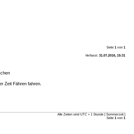
Seite
1
von
1
Verfasst:
31.07.2016, 15:31
schen
r Zeit Fähren fahren.
Alle Zeiten sind UTC + 1 Stunde [ Sommerzeit ]
Seite
1
von
1