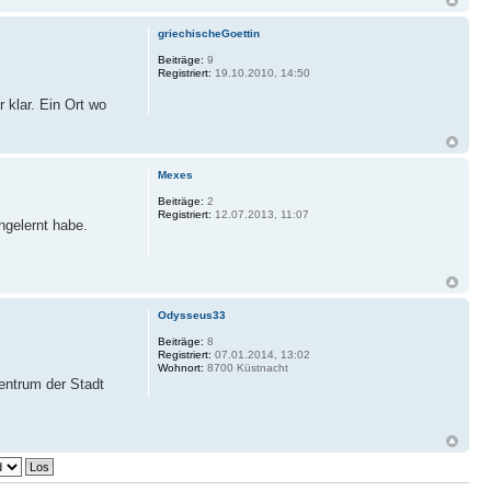
griechischeGoettin
Beiträge:
9
Registriert:
19.10.2010, 14:50
 klar. Ein Ort wo
Mexes
Beiträge:
2
Registriert:
12.07.2013, 11:07
ngelernt habe.
Odysseus33
Beiträge:
8
Registriert:
07.01.2014, 13:02
Wohnort:
8700 Küstnacht
Zentrum der Stadt