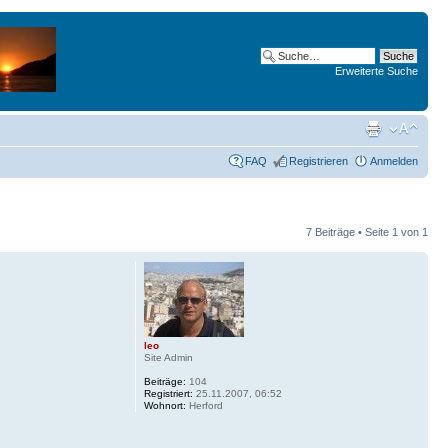
Erweiterte Suche
FAQ
Registrieren
Anmelden
7 Beiträge • Seite
1
von
1
leo
Site Admin
Beiträge:
104
Registriert:
25.11.2007, 06:52
Wohnort:
Herford