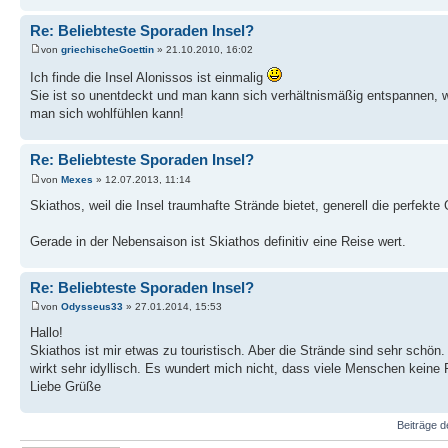
Re: Beliebteste Sporaden Insel?
von
griechischeGoettin
» 21.10.2010, 16:02
Ich finde die Insel Alonissos ist einmalig
Sie ist so unentdeckt und man kann sich verhältnismäßig entspannen, w
man sich wohlfühlen kann!
Re: Beliebteste Sporaden Insel?
von
Mexes
» 12.07.2013, 11:14
Skiathos, weil die Insel traumhafte Strände bietet, generell die perfek
Gerade in der Nebensaison ist Skiathos definitiv eine Reise wert.
Re: Beliebteste Sporaden Insel?
von
Odysseus33
» 27.01.2014, 15:53
Hallo!
Skiathos ist mir etwas zu touristisch. Aber die Strände sind sehr schön
wirkt sehr idyllisch. Es wundert mich nicht, dass viele Menschen kein
Liebe Grüße
Beiträge d