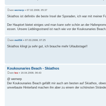
von
wernerp
» 07.02.2008, 05:37
Skiathos ist definitiv die beste Insel der Sporaden, ich war mit meiner 
Der Hauptort bietet einiges und man kann sehr schön an der Hafenprome
essen. Unsere Lieblingsstrand ist nach wie vor der Koukounaries Beach
von
meli54
» 07.03.2008, 07:25
Skiathos klingt ja sehr gut, ich brauche mehr Urlaubstage!!
Koukounaries Beach - Skiathos
von
leo
» 16.04.2008, 06:43
@ wernerp
Der Koukounaries Beach gefällt mir auch am besten auf Skiathos, obwohl 
unverbaute Hinterland machen ihn aber zu einem der schönsten Strände