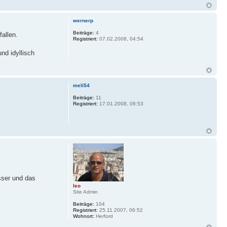
wernerp
Beiträge:
4
fallen.
Registriert:
07.02.2008, 04:54
nd idyllisch
meli54
Beiträge:
11
Registriert:
17.01.2008, 06:53
sser und das
leo
Site Admin
Beiträge:
104
Registriert:
25.11.2007, 06:52
Wohnort:
Herford