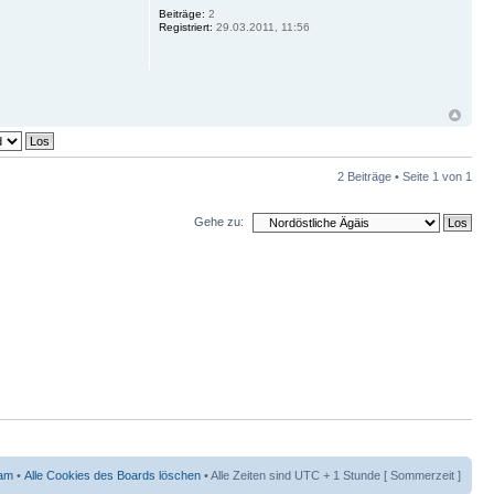
Beiträge:
2
Registriert:
29.03.2011, 11:56
2 Beiträge • Seite
1
von
1
Gehe zu:
am
•
Alle Cookies des Boards löschen
• Alle Zeiten sind UTC + 1 Stunde [ Sommerzeit ]