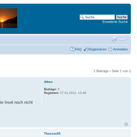
Erweiterte Suche
FAQ
Registrieren
Anmelden
2 Beiträge • Seite
1
von
1
Athen
Beiträge:
5
Registriert:
27.01.2011, 12:48
ie Insel noch nicht
Thassos55