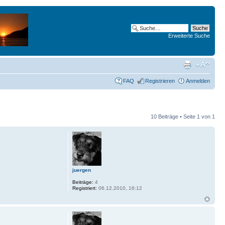
Erweiterte Suche
FAQ
Registrieren
Anmelden
10 Beiträge • Seite
1
von
1
juergen
Beiträge:
4
Registriert:
06.12.2010, 16:12