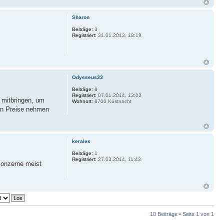
Sharon
Beiträge:
3
Registriert:
31.01.2013, 18:19
Odysseus33
Beiträge:
8
Registriert:
07.01.2014, 13:02
t mitbringen, um
Wohnort:
8700 Küstnacht
ten Preise nehmen
kerales
Beiträge:
1
Registriert:
27.03.2014, 11:43
 Konzerne meist
10 Beiträge • Seite
1
von
1