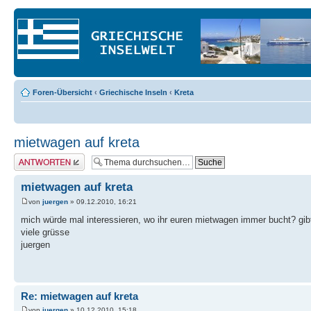
Foren-Übersicht
‹
Griechische Inseln
‹
Kreta
mietwagen auf kreta
Antwort erstellen
mietwagen auf kreta
von
juergen
» 09.12.2010, 16:21
mich würde mal interessieren, wo ihr euren mietwagen immer bucht? gibt
viele grüsse
juergen
Re: mietwagen auf kreta
von
juergen
» 10.12.2010, 15:18