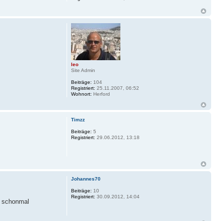
leo
Site Admin
Beiträge:
104
Registriert:
25.11.2007, 06:52
Wohnort:
Herford
Timzz
Beiträge:
5
Registriert:
29.06.2012, 13:18
Johannes70
Beiträge:
10
Registriert:
30.09.2012, 14:04
h schonmal