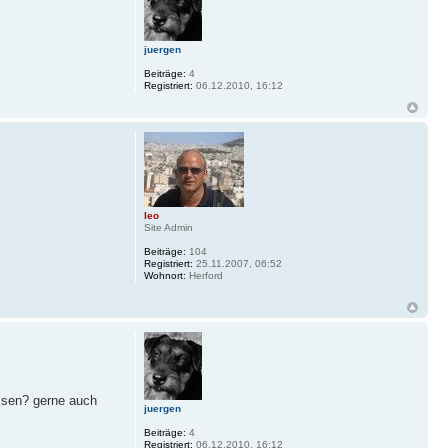
juergen
Beiträge:
4
Registriert:
06.12.2010, 16:12
leo
Site Admin
Beiträge:
104
Registriert:
25.11.2007, 06:52
Wohnort:
Herford
assen? gerne auch
juergen
Beiträge:
4
Registriert:
06.12.2010, 16:12