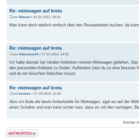
Re: mietwagen auf kreta
von
Sharon
» 31.01.2013, 18:25
Man kann doch wirklich einfach über den Reiseanbieter buchen, da ko
Re: mietwagen auf kreta
von
Odysseus33
» 17.01.2014, 14:52
Ich habe damals bei lokalen Anbietern meinen Mietwagen geliehen. Das w
den passenden Anbieter zu finden. Außerdem hast du so eine bessere Ve
und du ein bisschen feilschen musst.
Re: mietwagen auf kreta
von
kerales
» 27.03.2014, 11:46
Also ich finde die beste Anlaufstelle für Mietwagen, egal wo auf der Wel
einen Schalter und man kann sicher sein, dass es mit den verträgen, Be
Beiträge d
Antwort erstellen