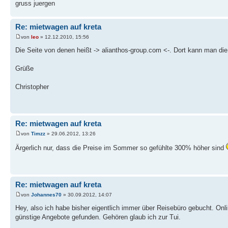
gruss juergen
Re: mietwagen auf kreta
von
leo
» 12.12.2010, 15:56
Die Seite von denen heißt -> alianthos-group.com <-. Dort kann man di
Grüße
Christopher
Re: mietwagen auf kreta
von
Timzz
» 29.06.2012, 13:26
Ärgerlich nur, dass die Preise im Sommer so gefühlte 300% höher sind
Re: mietwagen auf kreta
von
Johannes70
» 30.09.2012, 14:07
Hey, also ich habe bisher eigentlich immer über Reisebüro gebucht. Onl
günstige Angebote gefunden. Gehören glaub ich zur Tui.