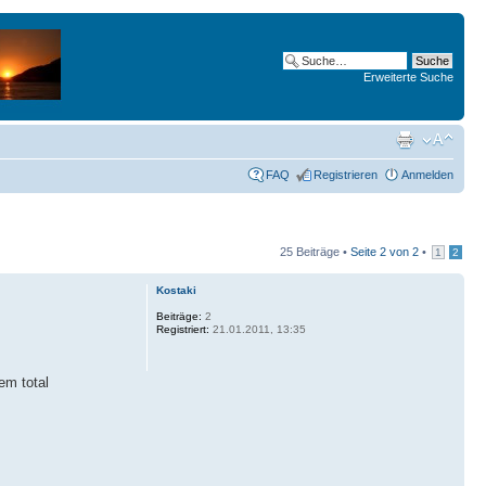
Erweiterte Suche
FAQ
Registrieren
Anmelden
25 Beiträge •
Seite
2
von
2
•
1
2
Kostaki
Beiträge:
2
Registriert:
21.01.2011, 13:35
em total