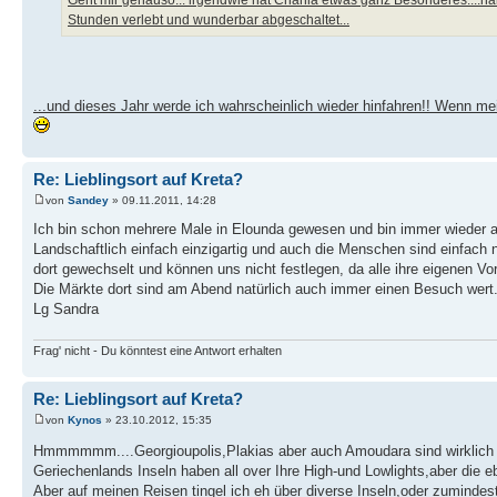
Stunden verlebt und wunderbar abgeschaltet...
...und dieses Jahr werde ich wahrscheinlich wieder hinfahren!! Wenn m
Re: Lieblingsort auf Kreta?
von
Sandey
» 09.11.2011, 14:28
Ich bin schon mehrere Male in Elounda gewesen und bin immer wieder a
Landschaftlich einfach einzigartig und auch die Menschen sind einfach n
dort gewechselt und können uns nicht festlegen, da alle ihre eigenen Vo
Die Märkte dort sind am Abend natürlich auch immer einen Besuch wert.
Lg Sandra
Frag' nicht - Du könntest eine Antwort erhalten
Re: Lieblingsort auf Kreta?
von
Kynos
» 23.10.2012, 15:35
Hmmmmmm....Georgioupolis,Plakias aber auch Amoudara sind wirklic
Geriechenlands Inseln haben all over Ihre High-und Lowlights,aber die e
Aber auf meinen Reisen tingel ich eh über diverse Inseln,oder zumindest ü