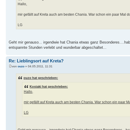
Hallo,
mir gefällt auf Kreta auch am besten Chania. War schon ein paar Mal dor
LG
Geht mir genauso... irgendwie hat Chania etwas ganz Besonderes....hab
entspannte Stunden verlebt und wunderbar abgeschaltet...
Re: Lieblingsort auf Kreta?
von
ouzo
» 04.05.2011, 11:31
ouzo hat geschrieben:
Kostaki hat geschrieben:
Hallo,
mir gefällt auf Kreta auch am besten Chania. War schon ein paar Mal
LG
Geht mir genauso... irgendwie hat Chania etwas ganz Besonderes....ha