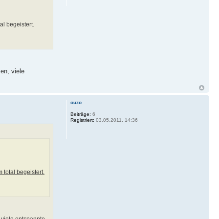
l begeistert.
en, viele
ouzo
Beiträge:
6
Registriert:
03.05.2011, 14:36
total begeistert.
 viele entspannte