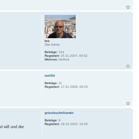
leo
Site Admin
Beiträge:
104
Registriert:
25.11.2007, 06:52
Wohnort:
Herford
meli54
Beiträge:
11
Registriert:
17.01.2008, 06:53
griechischeGoettin
Beiträge:
9
Registriert:
19.10.2010, 14:50
 will und der