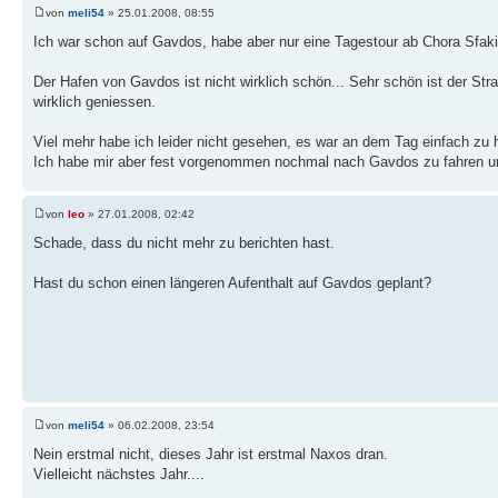
von
meli54
» 25.01.2008, 08:55
Ich war schon auf Gavdos, habe aber nur eine Tagestour ab Chora Sfak
Der Hafen von Gavdos ist nicht wirklich schön... Sehr schön ist der St
wirklich geniessen.
Viel mehr habe ich leider nicht gesehen, es war an dem Tag einfach zu h
Ich habe mir aber fest vorgenommen nochmal nach Gavdos zu fahren un
von
leo
» 27.01.2008, 02:42
Schade, dass du nicht mehr zu berichten hast.
Hast du schon einen längeren Aufenthalt auf Gavdos geplant?
von
meli54
» 06.02.2008, 23:54
Nein erstmal nicht, dieses Jahr ist erstmal Naxos dran.
Vielleicht nächstes Jahr....