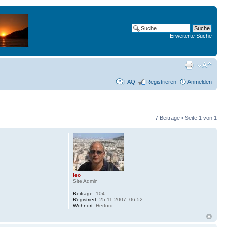
Erweiterte Suche
FAQ
Registrieren
Anmelden
7 Beiträge • Seite
1
von
1
leo
Site Admin
Beiträge:
104
Registriert:
25.11.2007, 06:52
Wohnort:
Herford