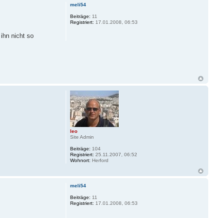
meli54
Beiträge:
11
Registriert:
17.01.2008, 06:53
ihn nicht so
leo
Site Admin
Beiträge:
104
Registriert:
25.11.2007, 06:52
Wohnort:
Herford
meli54
Beiträge:
11
Registriert:
17.01.2008, 06:53