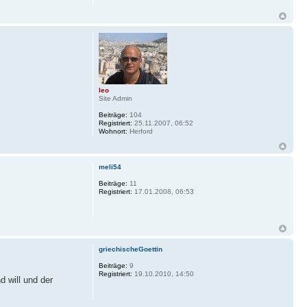
leo
Site Admin
Beiträge:
104
Registriert:
25.11.2007, 06:52
Wohnort:
Herford
meli54
Beiträge:
11
Registriert:
17.01.2008, 06:53
griechischeGoettin
Beiträge:
9
Registriert:
19.10.2010, 14:50
 will und der