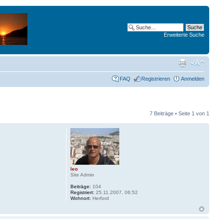
Erweiterte Suche
FAQ
Registrieren
Anmelden
7 Beiträge • Seite
1
von
1
leo
Site Admin
Beiträge:
104
Registriert:
25.11.2007, 06:52
Wohnort:
Herford