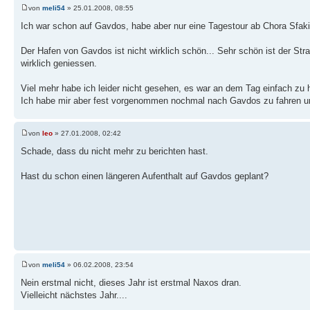
von
meli54
» 25.01.2008, 08:55
Ich war schon auf Gavdos, habe aber nur eine Tagestour ab Chora Sfak
Der Hafen von Gavdos ist nicht wirklich schön... Sehr schön ist der St
wirklich geniessen.
Viel mehr habe ich leider nicht gesehen, es war an dem Tag einfach zu h
Ich habe mir aber fest vorgenommen nochmal nach Gavdos zu fahren un
von
leo
» 27.01.2008, 02:42
Schade, dass du nicht mehr zu berichten hast.
Hast du schon einen längeren Aufenthalt auf Gavdos geplant?
von
meli54
» 06.02.2008, 23:54
Nein erstmal nicht, dieses Jahr ist erstmal Naxos dran.
Vielleicht nächstes Jahr....