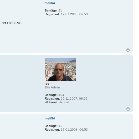
meli54
Beiträge:
11
Registriert:
17.01.2008, 06:53
ihn nicht so
leo
Site Admin
Beiträge:
104
Registriert:
25.11.2007, 06:52
Wohnort:
Herford
meli54
Beiträge:
11
Registriert:
17.01.2008, 06:53