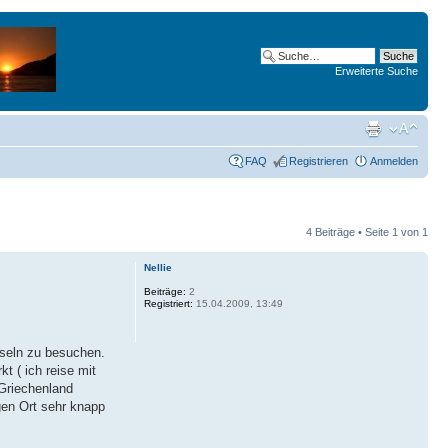
Erweiterte Suche
FAQ
Registrieren
Anmelden
4 Beiträge • Seite
1
von
1
Nellie
Beiträge:
2
Registriert:
15.04.2009, 13:49
nseln zu besuchen.
t ( ich reise mit
(Griechenland
gen Ort sehr knapp