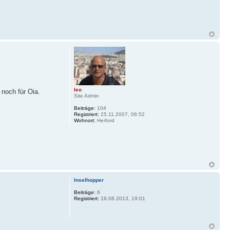
leo
 noch für Oia.
Site Admin
Beiträge:
104
Registriert:
25.11.2007, 06:52
Wohnort:
Herford
Inselhopper
Beiträge:
6
Registriert:
19.08.2013, 19:01