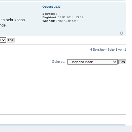
Odysseus33
Beiträge:
8
Registriert:
07.01.2014, 13:02
lich sehr knapp
Wohnort:
8700 Küstnacht
nde.
4 Beiträge • Seite
1
von
1
Gehe zu:
am
•
Alle Cookies des Boards löschen
• Alle Zeiten sind UTC + 1 Stunde [ Sommerzeit ]