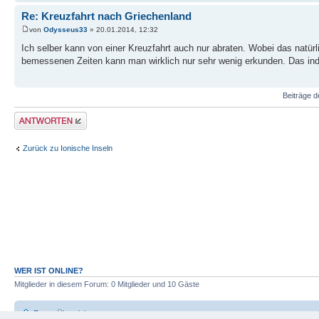
Re: Kreuzfahrt nach Griechenland
von
Odysseus33
» 20.01.2014, 12:32
Ich selber kann von einer Kreuzfahrt auch nur abraten. Wobei das natür
bemessenen Zeiten kann man wirklich nur sehr wenig erkunden. Das indiv
Beiträge d
Antwort erstellen
Zurück zu Ionische Inseln
WER IST ONLINE?
Mitglieder in diesem Forum: 0 Mitglieder und 10 Gäste
Foren-Übersicht