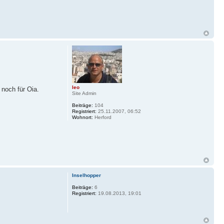
leo
 noch für Oia.
Site Admin
Beiträge:
104
Registriert:
25.11.2007, 06:52
Wohnort:
Herford
Inselhopper
Beiträge:
6
Registriert:
19.08.2013, 19:01