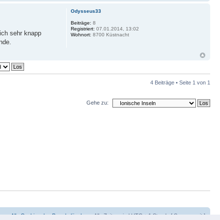
Odysseus33
Beiträge:
8
Registriert:
07.01.2014, 13:02
lich sehr knapp
Wohnort:
8700 Küstnacht
nde.
4 Beiträge • Seite
1
von
1
Gehe zu:
am
•
Alle Cookies des Boards löschen
• Alle Zeiten sind UTC + 1 Stunde [ Sommerzeit ]