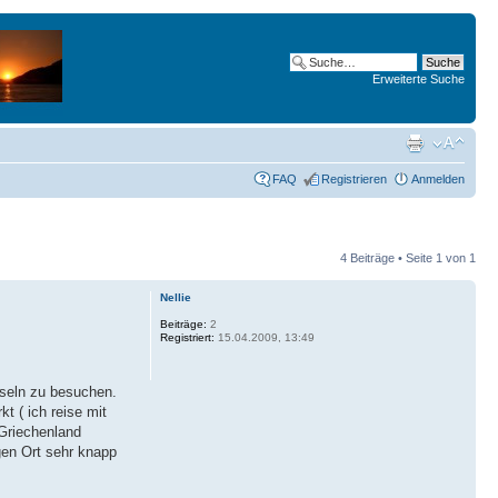
Erweiterte Suche
FAQ
Registrieren
Anmelden
4 Beiträge • Seite
1
von
1
Nellie
Beiträge:
2
Registriert:
15.04.2009, 13:49
nseln zu besuchen.
t ( ich reise mit
(Griechenland
gen Ort sehr knapp