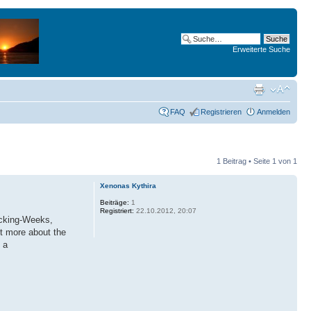
Erweiterte Suche
FAQ
Registrieren
Anmelden
1 Beitrag • Seite
1
von
1
Xenonas Kythira
Beiträge:
1
Registriert:
22.10.2012, 20:07
icking-Weeks,
ut more about the
 a