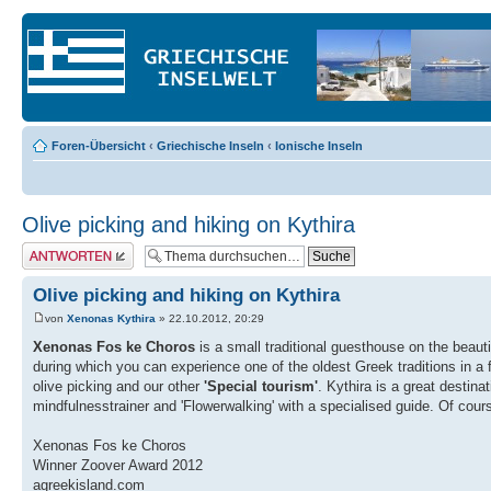
Foren-Übersicht
‹
Griechische Inseln
‹
Ionische Inseln
Olive picking and hiking on Kythira
Antwort erstellen
Olive picking and hiking on Kythira
von
Xenonas Kythira
» 22.10.2012, 20:29
Xenonas Fos ke Choros
is a small traditional guesthouse on the beau
during which you can experience one of the oldest Greek traditions in a
olive picking and our other
'Special tourism'
. Kythira is a great destina
mindfulnesstrainer and 'Flowerwalking' with a specialised guide. Of cours
Xenonas Fos ke Choros
Winner Zoover Award 2012
agreekisland.com