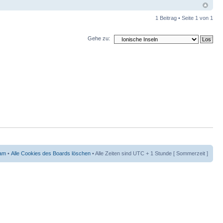
1 Beitrag • Seite
1
von
1
Gehe zu:
am
•
Alle Cookies des Boards löschen
• Alle Zeiten sind UTC + 1 Stunde [ Sommerzeit ]