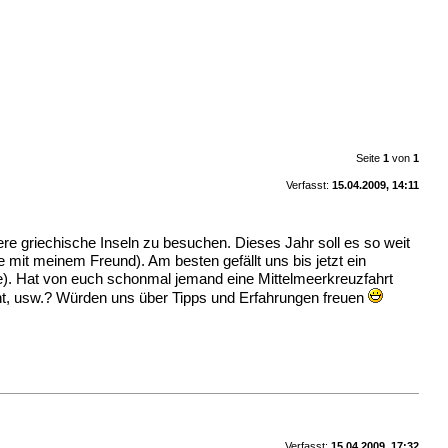
Seite
1
von
1
Verfasst:
15.04.2009, 14:11
e griechische Inseln zu besuchen. Dieses Jahr soll es so weit
e mit meinem Freund). Am besten gefällt uns bis jetzt ein
e). Hat von euch schonmal jemand eine Mittelmeerkreuzfahrt
ht, usw.? Würden uns über Tipps und Erfahrungen freuen
Verfasst:
15.04.2009, 17:32