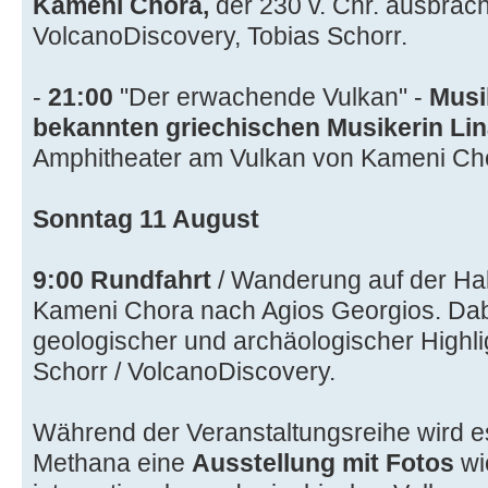
Kameni Chora,
der 230 v. Chr. ausbrach
VolcanoDiscovery, Tobias Schorr.
-
21:00
"Der erwachende Vulkan" -
Musi
bekannten griechischen Musikerin Li
Amphitheater am Vulkan von Kameni Ch
Sonntag 11 August
9:00
Rundfahrt
/ Wanderung auf der Ha
Kameni Chora nach Agios Georgios. Dabe
geologischer und archäologischer Highli
Schorr / VolcanoDiscovery.
Während der Veranstaltungsreihe wird e
Methana eine
Ausstellung mit Fotos
wi