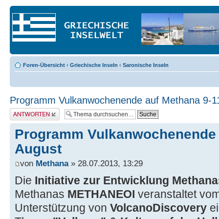
Foren-Übersicht
‹
Griechische Inseln
‹
Saronische Inseln
Programm Vulkanwochenende auf Methana 9-1
Antwort erstellen
Programm Vulkanwochenende a
August
von
Methana
» 28.07.2013, 13:29
Die
Initiative zur Entwicklung Methana
Methanas
METHANEOI
veranstaltet vo
Unterstützung von
VolcanoDiscovery
e