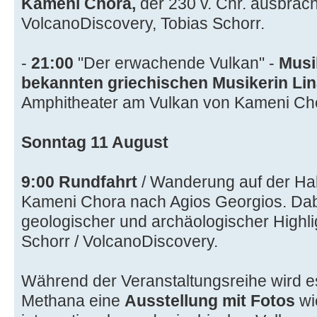
Kameni Chora,
der 230 v. Chr. ausbrach
VolcanoDiscovery, Tobias Schorr.
-
21:00
"Der erwachende Vulkan" -
Musi
bekannten griechischen Musikerin Li
Amphitheater am Vulkan von Kameni Ch
Sonntag 11 August
9:00
Rundfahrt
/ Wanderung auf der Ha
Kameni Chora nach Agios Georgios. Dabe
geologischer und archäologischer Highli
Schorr / VolcanoDiscovery.
Während der Veranstaltungsreihe wird e
Methana eine
Ausstellung mit Fotos
wi