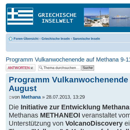
Foren-Übersicht
‹
Griechische Inseln
‹
Saronische Inseln
Programm Vulkanwochenende auf Methana 9-1
Antwort erstellen
Programm Vulkanwochenende a
August
von
Methana
» 28.07.2013, 13:29
Die
Initiative zur Entwicklung Methana
Methanas
METHANEOI
veranstaltet vo
Unterstützung von
VolcanoDiscovery
e