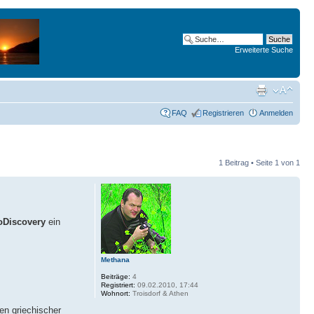
Erweiterte Suche
FAQ
Registrieren
Anmelden
1 Beitrag • Seite
1
von
1
oDiscovery
ein
Methana
Beiträge:
4
Registriert:
09.02.2010, 17:44
Wohnort:
Troisdorf & Athen
n griechischer