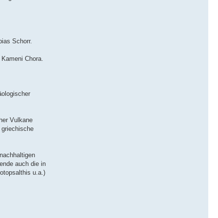
bias Schorr.
 Kameni Chora.
äologischer
cher Vulkane
 griechische
nachhaltigen
ende auch die in
topsalthis u.a.)