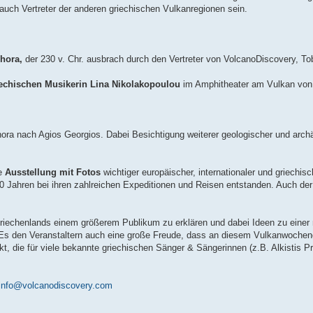
uch Vertreter der anderen griechischen Vulkanregionen sein.
hora,
der 230 v. Chr. ausbrach durch den Vertreter von VolcanoDiscovery, To
echischen Musikerin Lina Nikolakopoulou
im Amphitheater am Vulkan von
ra nach Agios Georgios. Dabei Besichtigung weiterer geologischer und arch
ne
Ausstellung mit Fotos
wichtiger europäischer, internationaler und griechis
0 Jahren bei ihren zahlreichen Expeditionen und Reisen entstanden. Auch der
iechenlands einem größerem Publikum zu erklären und dabei Ideen zu einer 
. Es den Veranstaltern auch eine große Freude, dass an diesem Vulkanwochen
, die für viele bekannte griechischen Sänger & Sängerinnen (z.B. Alkistis Pro
info@volcanodiscovery.com