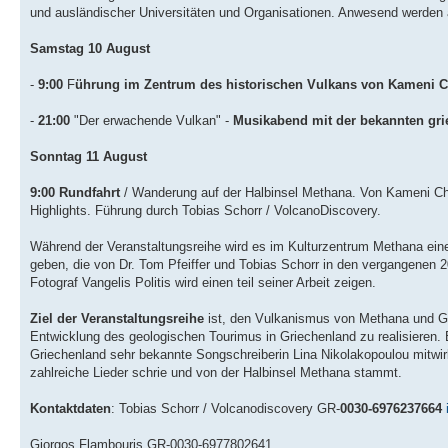
und ausländischer Universitäten und Organisationen. Anwesend werden a
Samstag 10 August
-
9:00
F
ührung im Zentrum des historischen Vulkans von Kameni C
-
21:00
"Der erwachende Vulkan" -
Musikabend mit der bekannten gri
Sonntag 11 August
9:00
Rundfahrt
/ Wanderung auf der Halbinsel Methana. Von Kameni Cho
Highlights. Führung durch Tobias Schorr / VolcanoDiscovery.
Während der Veranstaltungsreihe wird es im Kulturzentrum Methana ei
geben, die von Dr. Tom Pfeiffer und Tobias Schorr in den vergangenen 2
Fotograf Vangelis Politis wird einen teil seiner Arbeit zeigen.
Ziel der Veranstaltungsreihe
ist, den Vulkanismus von Methana und Gr
Entwicklung des geologischen Tourimus in Griechenland zu realisieren
Griechenland sehr bekannte Songschreiberin Lina Nikolakopoulou mitwirkt
zahlreiche Lieder schrie und von der Halbinsel Methana stammt.
Kontaktdaten
: Tobias Schorr / Volcanodiscovery GR-
0030-6976237664
Giorgos Flambouris GR-0030-6977802641