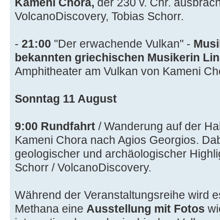
Kameni Chora,
der 230 v. Chr. ausbrach
VolcanoDiscovery, Tobias Schorr.
-
21:00
"Der erwachende Vulkan" -
Musi
bekannten griechischen Musikerin Li
Amphitheater am Vulkan von Kameni Ch
Sonntag 11 August
9:00
Rundfahrt
/ Wanderung auf der Ha
Kameni Chora nach Agios Georgios. Dabe
geologischer und archäologischer Highli
Schorr / VolcanoDiscovery.
Während der Veranstaltungsreihe wird e
Methana eine
Ausstellung mit Fotos
wi