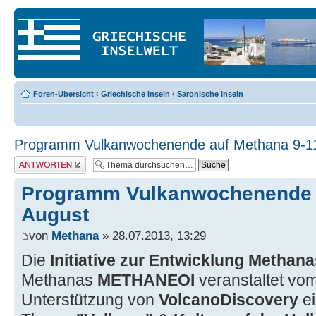
Foren-Übersicht
‹
Griechische Inseln
‹
Saronische Inseln
Programm Vulkanwochenende auf Methana 9-1
Antwort erstellen
Programm Vulkanwochenende a
August
von
Methana
» 28.07.2013, 13:29
Die
Initiative zur Entwicklung Methana
Methanas
METHANEOI
veranstaltet vo
Unterstützung von
VolcanoDiscovery
e