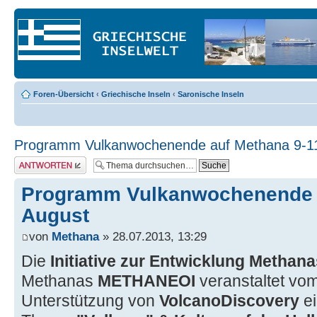
Foren-Übersicht
‹
Griechische Inseln
‹
Saronische Inseln
Programm Vulkanwochenende auf Methana 9-1
Antwort erstellen
Programm Vulkanwochenende a
August
von
Methana
» 28.07.2013, 13:29
Die
Initiative zur Entwicklung Methana
Methanas
METHANEOI
veranstaltet vo
Unterstützung von
VolcanoDiscovery
e