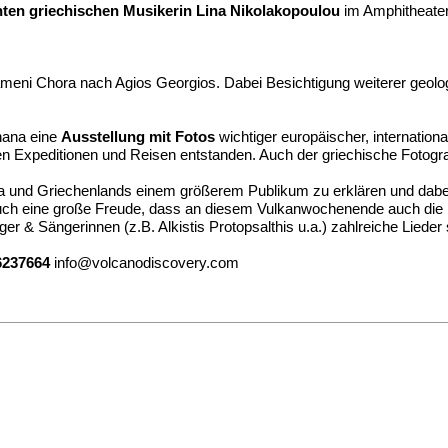
ten griechischen Musikerin Lina Nikolakopoulou
im Amphitheate
meni Chora nach Agios Georgios. Dabei Besichtigung weiterer geolog
hana eine
Ausstellung mit Fotos
wichtiger europäischer, internation
 Expeditionen und Reisen entstanden. Auch der griechische Fotograf Va
a und Griechenlands einem größerem Publikum zu erklären und dabei
 auch eine große Freude, dass an diesem Vulkanwochenende auch die 
ger & Sängerinnen (z.B. Alkistis Protopsalthis u.a.) zahlreiche Lied
6237664
info@volcanodiscovery.com