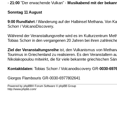
-
21:00
"Der erwachende Vulkan" -
Musikabend mit der bekann
Sonntag 11 August
9:00
Rundfahrt
/ Wanderung auf der Halbinsel Methana. Von Ka
Schorr / VolcanoDiscovery.
Während der Veranstaltungsreihe wird es im Kulturzentrum Met
Tobias Schorr in den vergangenen 20 Jahren bei ihren zahlreichen
Ziel der Veranstaltungsreihe
ist, den Vulkanismus von Methan
Tourimus in Griechenland zu realisieren. Es den Veranstaltern
Nikolakopoulou mitwirkt, die für viele bekannte griechischen Sän
Kontaktdaten
: Tobias Schorr / Volcanodiscovery GR-
0030-697
Giorgos Flambouris GR-0030-6977802641
Powered by phpBB® Forum Software © phpBB Group
http://www.phpbb.com/