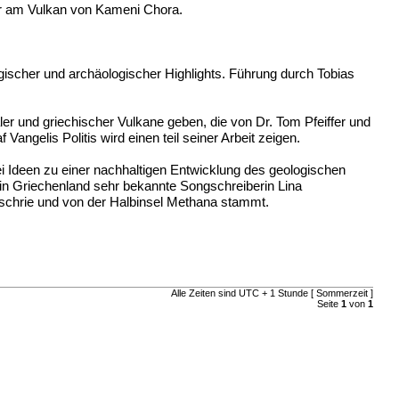
r am Vulkan von Kameni Chora.
ischer und archäologischer Highlights. Führung durch Tobias
aler und griechischer Vulkane geben, die von Dr. Tom Pfeiffer und
ngelis Politis wird einen teil seiner Arbeit zeigen.
 Ideen zu einer nachhaltigen Entwicklung des geologischen
in Griechenland sehr bekannte Songschreiberin Lina
er schrie und von der Halbinsel Methana stammt.
Alle Zeiten sind UTC + 1 Stunde [ Sommerzeit ]
Seite
1
von
1