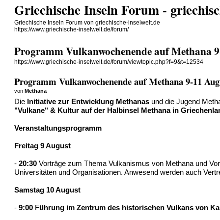
Griechische Inseln Forum - griechisc
Griechische Inseln Forum von griechische-inselwelt.de
https://www.griechische-inselwelt.de/forum/
Programm Vulkanwochenende auf Methana 9
https://www.griechische-inselwelt.de/forum/viewtopic.php?f=9&t=12534
Programm Vulkanwochenende auf Methana 9-11 Aug
von
Methana
Die
Initiative zur Entwicklung Methanas
und die Jugend Met
"Vulkane" & Kultur auf der Halbinsel Methana in Griechenla
Veranstaltungsprogramm
Freitag 9 August
-
20:30
Vorträge zum Thema Vulkanismus von Methana und Vorst
Universitäten und Organisationen. Anwesend werden auch Vertre
Samstag 10 August
-
9:00
F
ührung im Zentrum des historischen Vulkans von K