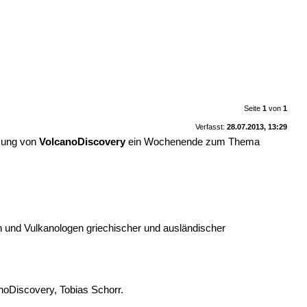
Seite
1
von
1
Verfasst:
28.07.2013, 13:29
tzung von
VolcanoDiscovery
ein Wochenende zum Thema
und Vulkanologen griechischer und ausländischer
noDiscovery, Tobias Schorr.