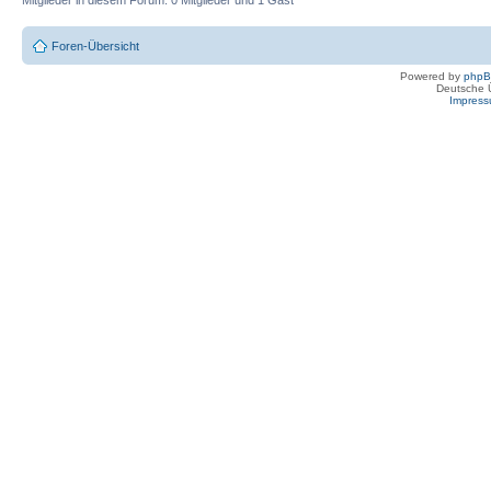
Mitglieder in diesem Forum: 0 Mitglieder und 1 Gast
Foren-Übersicht
Powered by
php
Deutsche 
Impres