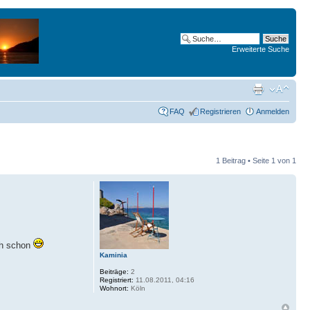
Erweiterte Suche
FAQ
Registrieren
Anmelden
1 Beitrag • Seite
1
von
1
ch schon
Kaminia
Beiträge:
2
Registriert:
11.08.2011, 04:16
Wohnort:
Köln