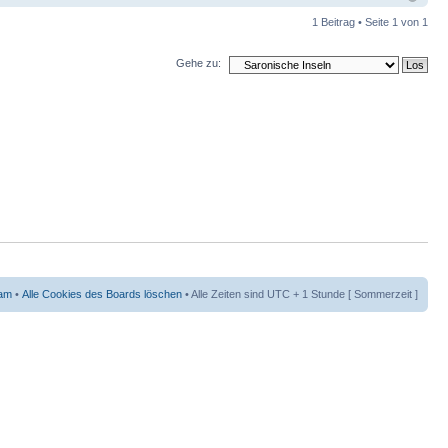
1 Beitrag • Seite
1
von
1
Gehe zu:
am
•
Alle Cookies des Boards löschen
• Alle Zeiten sind UTC + 1 Stunde [ Sommerzeit ]