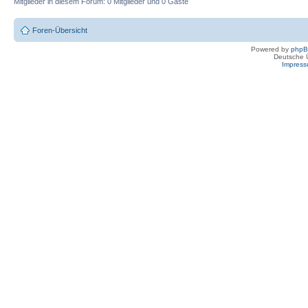
Mitglieder in diesem Forum: 0 Mitglieder und 0 Gäste
Foren-Übersicht
Powered by
php
Deutsche 
Impres