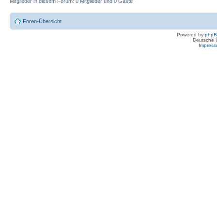
Mitglieder in diesem Forum: 0 Mitglieder und 0 Gäste
Foren-Übersicht
Powered by
php
Deutsche 
Impres