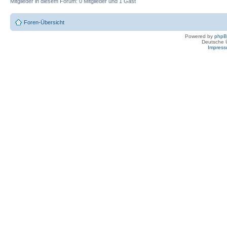
Mitglieder in diesem Forum: 0 Mitglieder und 1 Gast
Foren-Übersicht
Powered by
php
Deutsche 
Impres