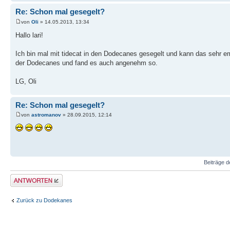
Re: Schon mal gesegelt?
von
Oli
» 14.05.2013, 13:34
Hallo lari!
Ich bin mal mit tidecat in den Dodecanes gesegelt und kann das sehr em
der Dodecanes und fand es auch angenehm so.
LG, Oli
Re: Schon mal gesegelt?
von
astromanov
» 28.09.2015, 12:14
Beiträge d
Antwort erstellen
Zurück zu Dodekanes