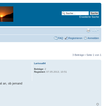
Erweiterte Suche
FAQ
Registrieren
Anmelden
3 Beiträge • Seite
1
von
1
Larissa84
Beiträge:
2
Registriert:
07.05.2013, 10:51
al an, ob jemand