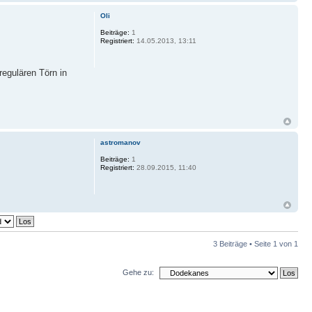
Oli
Beiträge:
1
Registriert:
14.05.2013, 13:11
regulären Törn in
astromanov
Beiträge:
1
Registriert:
28.09.2015, 11:40
3 Beiträge • Seite
1
von
1
Gehe zu: