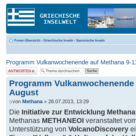
Foren-Übersicht
‹
Griechische Inseln
‹
Saronische Inseln
Programm Vulkanwochenende auf Methana 9-1
Antwort erstellen
Programm Vulkanwochenende a
August
von
Methana
» 28.07.2013, 13:29
Die
Initiative zur Entwicklung Methana
Methanas
METHANEOI
veranstaltet vo
Unterstützung von
VolcanoDiscovery
e