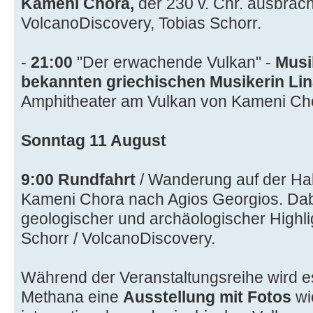
Kameni Chora,
der 230 v. Chr. ausbrach
VolcanoDiscovery, Tobias Schorr.
-
21:00
"Der erwachende Vulkan" -
Musi
bekannten griechischen Musikerin Li
Amphitheater am Vulkan von Kameni Ch
Sonntag 11 August
9:00
Rundfahrt
/ Wanderung auf der Ha
Kameni Chora nach Agios Georgios. Dabe
geologischer und archäologischer Highli
Schorr / VolcanoDiscovery.
Während der Veranstaltungsreihe wird e
Methana eine
Ausstellung mit Fotos
wi