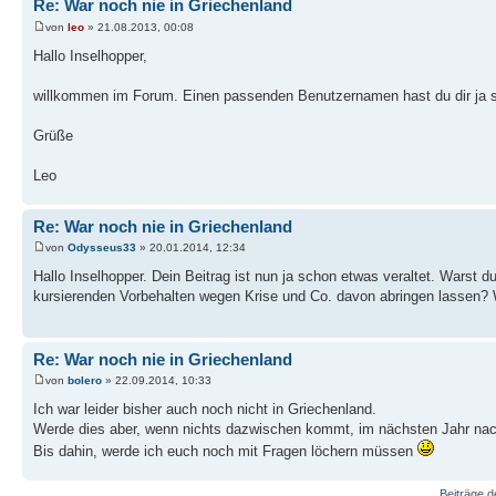
Re: War noch nie in Griechenland
von
leo
» 21.08.2013, 00:08
Hallo Inselhopper,
willkommen im Forum. Einen passenden Benutzernamen hast du dir ja 
Grüße
Leo
Re: War noch nie in Griechenland
von
Odysseus33
» 20.01.2014, 12:34
Hallo Inselhopper. Dein Beitrag ist nun ja schon etwas veraltet. Warst 
kursierenden Vorbehalten wegen Krise und Co. davon abringen lassen? W
Re: War noch nie in Griechenland
von
bolero
» 22.09.2014, 10:33
Ich war leider bisher auch noch nicht in Griechenland.
Werde dies aber, wenn nichts dazwischen kommt, im nächsten Jahr nac
Bis dahin, werde ich euch noch mit Fragen löchern müssen
Beiträge d