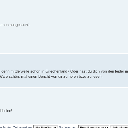
schon ausgesucht.
du denn mittlerweile schon in Griechenland? Oder hast du dich von den leider 
äre schön, mal einen Bericht von dir zu hören bzw. zu lesen.
hholen!
er letzten Zeit anzeigen:
Sortiere nach