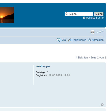
Erweiterte Suche
FAQ
Registrieren
Anmelden
4 Beiträge • Seite
1
von
1
Inselhopper
Beiträge:
6
Registriert:
19.08.2013, 19:01