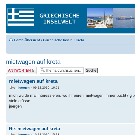
Foren-Übersicht
‹
Griechische Inseln
‹
Kreta
mietwagen auf kreta
Antwort erstellen
mietwagen auf kreta
von
juergen
» 09.12.2010, 16:21
mich würde mal interessieren, wo ihr euren mietwagen immer bucht? gibt
viele grüsse
juergen
Re: mietwagen auf kreta
von
juergen
» 10.12.2010, 15:18