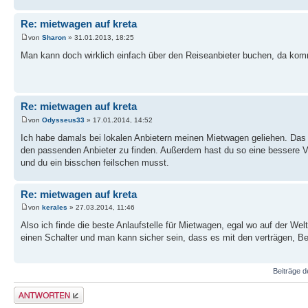
Re: mietwagen auf kreta
von
Sharon
» 31.01.2013, 18:25
Man kann doch wirklich einfach über den Reiseanbieter buchen, da ko
Re: mietwagen auf kreta
von
Odysseus33
» 17.01.2014, 14:52
Ich habe damals bei lokalen Anbietern meinen Mietwagen geliehen. Das w
den passenden Anbieter zu finden. Außerdem hast du so eine bessere Ve
und du ein bisschen feilschen musst.
Re: mietwagen auf kreta
von
kerales
» 27.03.2014, 11:46
Also ich finde die beste Anlaufstelle für Mietwagen, egal wo auf der Wel
einen Schalter und man kann sicher sein, dass es mit den verträgen, Be
Beiträge d
Antwort erstellen