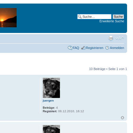
Erweiterte Suche
FAQ
Registrieren
Anmelden
10 Beiträge • Seite
1
von
1
juergen
Beiträge:
4
Registriert:
06.12.2010, 16:12