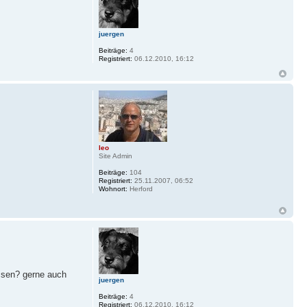
juergen
Beiträge:
4
Registriert:
06.12.2010, 16:12
leo
Site Admin
Beiträge:
104
Registriert:
25.11.2007, 06:52
Wohnort:
Herford
assen? gerne auch
juergen
Beiträge:
4
Registriert:
06.12.2010, 16:12