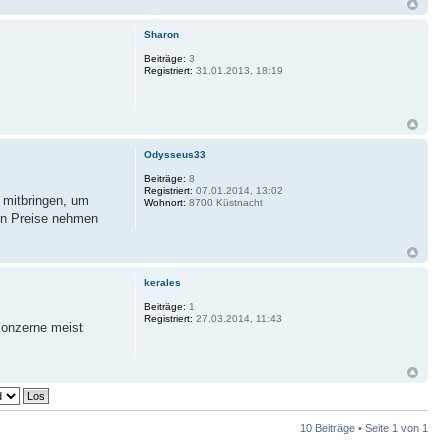
Sharon
Beiträge:
3
Registriert:
31.01.2013, 18:19
Odysseus33
Beiträge:
8
Registriert:
07.01.2014, 13:02
t mitbringen, um
Wohnort:
8700 Küstnacht
ten Preise nehmen
kerales
Beiträge:
1
Registriert:
27.03.2014, 11:43
 Konzerne meist
10 Beiträge • Seite
1
von
1