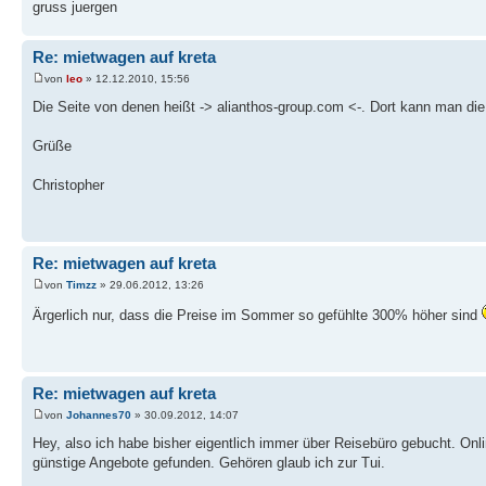
gruss juergen
Re: mietwagen auf kreta
von
leo
» 12.12.2010, 15:56
Die Seite von denen heißt -> alianthos-group.com <-. Dort kann man di
Grüße
Christopher
Re: mietwagen auf kreta
von
Timzz
» 29.06.2012, 13:26
Ärgerlich nur, dass die Preise im Sommer so gefühlte 300% höher sind
Re: mietwagen auf kreta
von
Johannes70
» 30.09.2012, 14:07
Hey, also ich habe bisher eigentlich immer über Reisebüro gebucht. Onl
günstige Angebote gefunden. Gehören glaub ich zur Tui.