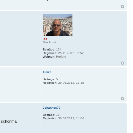
leo
Site Admin
Beiträge:
104
Registriert:
25.11.2007, 06:52
Wohnort:
Herford
Timzz
Beiträge:
5
Registriert:
29.06.2012, 13:18
Johannes70
Beiträge:
10
Registriert:
30.09.2012, 14:04
h schonmal