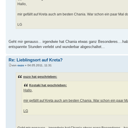
Hallo,
mir gefällt auf Kreta auch am besten Chania. War schon ein paar Mal dor
LG
Geht mir genauso... irgendwie hat Chania etwas ganz Besonderes....hab
entspannte Stunden verlebt und wunderbar abgeschaltet...
Re: Lieblingsort auf Kreta?
von
ouzo
» 04.05.2011, 11:31
ouzo hat geschrieben:
Kostaki hat geschrieben:
Hallo,
mir gefällt auf Kreta auch am besten Chania. War schon ein paar Mal
LG
Geht mir genauso... irgendwie hat Chania etwas ganz Besonderes....ha