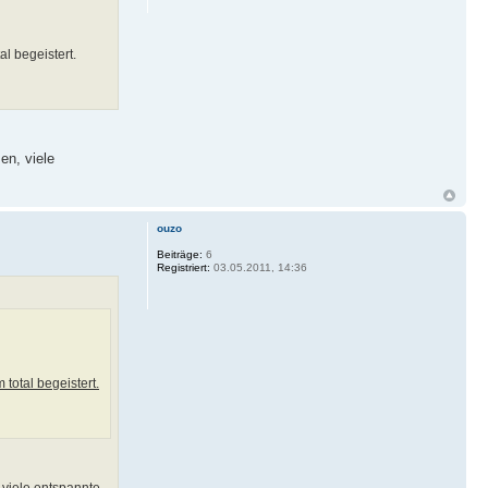
l begeistert.
en, viele
ouzo
Beiträge:
6
Registriert:
03.05.2011, 14:36
total begeistert.
 viele entspannte