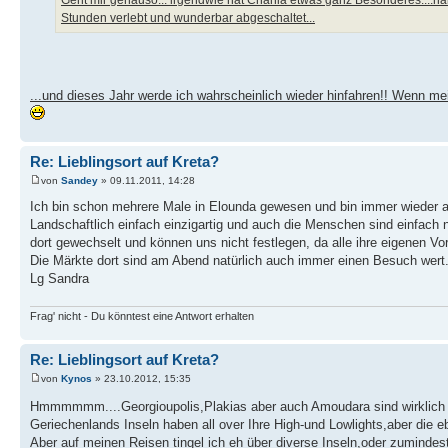
Stunden verlebt und wunderbar abgeschaltet...
...und dieses Jahr werde ich wahrscheinlich wieder hinfahren!! Wenn m
Re: Lieblingsort auf Kreta?
von
Sandey
» 09.11.2011, 14:28
Ich bin schon mehrere Male in Elounda gewesen und bin immer wieder a
Landschaftlich einfach einzigartig und auch die Menschen sind einfach n
dort gewechselt und können uns nicht festlegen, da alle ihre eigenen Vo
Die Märkte dort sind am Abend natürlich auch immer einen Besuch wert.
Lg Sandra
Frag' nicht - Du könntest eine Antwort erhalten
Re: Lieblingsort auf Kreta?
von
Kynos
» 23.10.2012, 15:35
Hmmmmmm....Georgioupolis,Plakias aber auch Amoudara sind wirklic
Geriechenlands Inseln haben all over Ihre High-und Lowlights,aber die e
Aber auf meinen Reisen tingel ich eh über diverse Inseln,oder zumindest ü