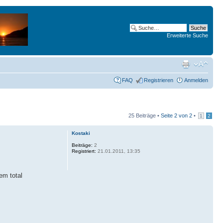
Erweiterte Suche
FAQ
Registrieren
Anmelden
25 Beiträge •
Seite
2
von
2
•
1
2
Kostaki
Beiträge:
2
Registriert:
21.01.2011, 13:35
em total