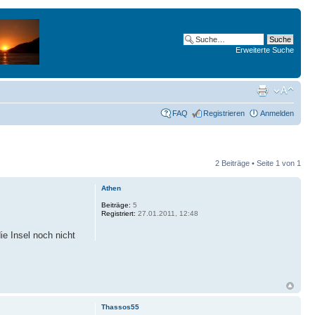
Erweiterte Suche
FAQ
Registrieren
Anmelden
2 Beiträge • Seite
1
von
1
Athen
Beiträge:
5
Registriert:
27.01.2011, 12:48
ie Insel noch nicht
Thassos55