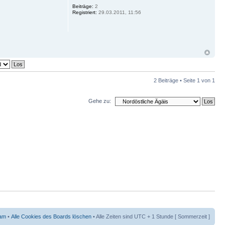
Beiträge:
2
Registriert:
29.03.2011, 11:56
2 Beiträge • Seite
1
von
1
Gehe zu:
am
•
Alle Cookies des Boards löschen
• Alle Zeiten sind UTC + 1 Stunde [ Sommerzeit ]