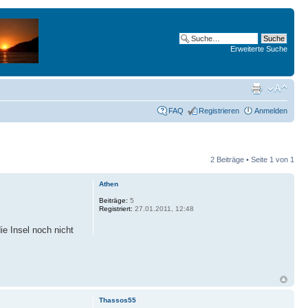
Erweiterte Suche
FAQ
Registrieren
Anmelden
2 Beiträge • Seite
1
von
1
Athen
Beiträge:
5
Registriert:
27.01.2011, 12:48
ie Insel noch nicht
Thassos55