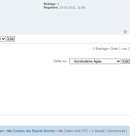
Beiträge:
2
Registriert:
29.03.2011, 11:56
2 Beiträge • Seite
1
von
1
Gehe zu:
am
•
Alle Cookies des Boards löschen
• Alle Zeiten sind UTC + 1 Stunde [ Sommerzeit ]