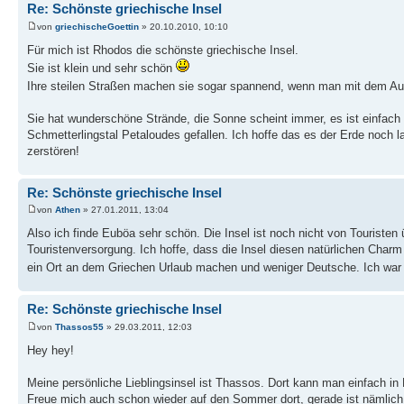
Re: Schönste griechische Insel
von
griechischeGoettin
» 20.10.2010, 10:10
Für mich ist Rhodos die schönste griechische Insel.
Sie ist klein und sehr schön
Ihre steilen Straßen machen sie sogar spannend, wenn man mit dem Au
Sie hat wunderschöne Strände, die Sonne scheint immer, es ist einfach h
Schmetterlingstal Petaloudes gefallen. Ich hoffe das es der Erde noch l
zerstören!
Re: Schönste griechische Insel
von
Athen
» 27.01.2011, 13:04
Also ich finde Euböa sehr schön. Die Insel ist noch nicht von Touristen 
Touristenversorgung. Ich hoffe, dass die Insel diesen natürlichen Charm
ein Ort an dem Griechen Urlaub machen und weniger Deutsche. Ich war 
Re: Schönste griechische Insel
von
Thassos55
» 29.03.2011, 12:03
Hey hey!
Meine persönliche Lieblingsinsel ist Thassos. Dort kann man einfach i
Freue mich auch schon wieder auf den Sommer dort, gerade ist nämlic