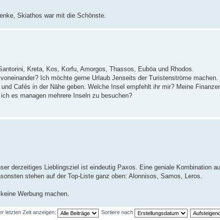
 denke, Skiathos war mit die Schönste.
, Santorini, Kreta, Kos, Korfu, Amorgos, Thassos, Euböa und Rhodos.
sie voneinander? Ich möchte gerne Urlaub Jenseits der Turistenströme machen.
ts und Cafés in der Nähe geben. Welche Insel empfehlt ihr mir? Meine Finanzen 
n ich es managen mehrere Inseln zu besuchen?
ser derzeitiges Lieblingsziel ist eindeutig Paxos. Eine geniale Kombination a
nsonsten stehen auf der Top-Liste ganz oben: Alonnisos, Samos, Leros.
al keine Werbung machen.
er letzten Zeit anzeigen:
Sortiere nach