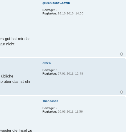
griechischeGoettin
Beiträge:
9
Registriert:
19.10.2010, 14:50
rs gut hat mir das
tur nicht
Athen
Beiträge:
5
Registriert:
27.01.2011, 12:48
 übliche
o aber das ist ehr
Thassos55
Beiträge:
2
Registriert:
29.03.2011, 11:56
ieder die Insel zu