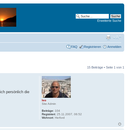
Erweiterte Suche
FAQ
Registrieren
Anmelden
15 Beiträge • Seite
1
von
1
ich persönlich die
leo
Site Admin
Beiträge:
104
Registriert:
25.11.2007, 06:52
Wohnort:
Herford