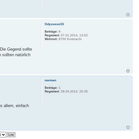
Odysseus33
Beiträge:
8
Registriert:
07.01.2014, 13:02
Wohnort:
8700 Küstnacht
 Die Gegend sollte
sollten natürlich
norman
Beiträge:
1
Registriert:
29.04.2014, 20:35
us allem, einfach