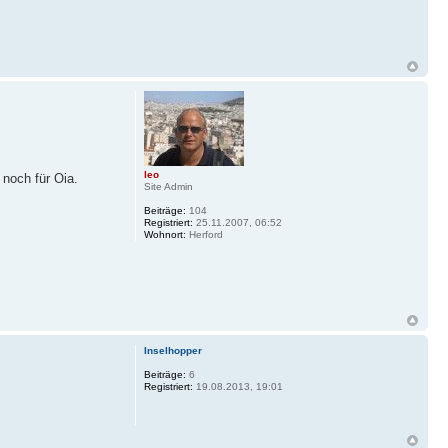
leo
 noch für Oia.
Site Admin
Beiträge:
104
Registriert:
25.11.2007, 06:52
Wohnort:
Herford
Inselhopper
Beiträge:
6
Registriert:
19.08.2013, 19:01