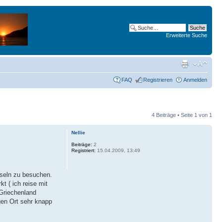
Erweiterte Suche
FAQ
Registrieren
Anmelden
4 Beiträge • Seite
1
von
1
Nellie
Beiträge:
2
Registriert:
15.04.2009, 13:49
nseln zu besuchen.
t ( ich reise mit
(Griechenland
gen Ort sehr knapp