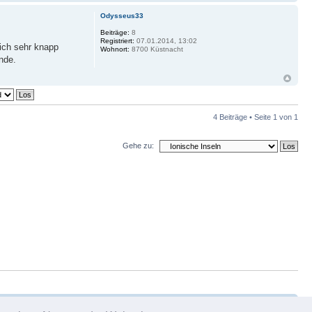
Odysseus33
Beiträge:
8
Registriert:
07.01.2014, 13:02
lich sehr knapp
Wohnort:
8700 Küstnacht
nde.
4 Beiträge • Seite
1
von
1
Gehe zu:
am
•
Alle Cookies des Boards löschen
• Alle Zeiten sind UTC + 1 Stunde [ Sommerzeit ]