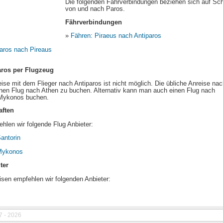
Die folgenden Fährverbindungen beziehen sich auf Sch
von und nach Paros.
Fährverbindungen
»
Fähren: Piraeus nach Antiparos
paros nach Pireaus
aros per Flugzeug
eise mit dem Flieger nach Antiparos ist nicht möglich. Die übliche Anreise na
einen Flug nach Athen zu buchen. Alternativ kann man auch einen Flug nach
 Mykonos buchen.
aften
hlen wir folgende Flug Anbieter:
antorin
 Mykonos
ter
isen empfehlen wir folgenden Anbieter:
7 - 2026