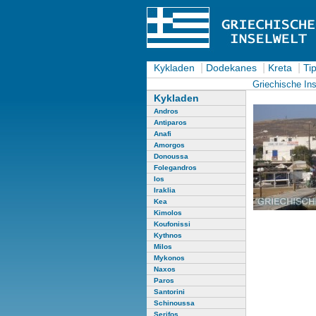
|
|
|
Kykladen
Dodekanes
Kreta
Tip
Griechische Ins
Kykladen
Andros
Antiparos
Anafi
Amorgos
Donoussa
Folegandros
Ios
Iraklia
Kea
Kimolos
Koufonissi
Kythnos
Milos
Mykonos
Naxos
Paros
Santorini
Schinoussa
Serifos