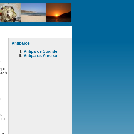
Antiparos
Antiparos Strände
Antiparos Anreise
e
gut
nach
n
in
uf
 zu