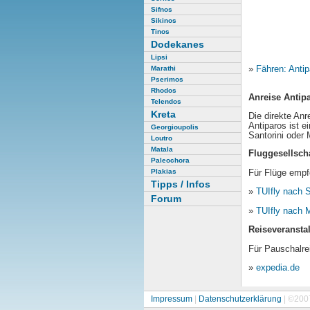
Sifnos
Sikinos
Tinos
Dodekanes
Lipsi
»
Fähren: Anti
Marathi
Pserimos
Rhodos
Anreise Antip
Telendos
Kreta
Die direkte Anr
Antiparos ist 
Georgioupolis
Santorini oder
Loutro
Matala
Fluggesellsch
Paleochora
Plakias
Für Flüge empfe
Tipps / Infos
»
TUIfly nach S
Forum
»
TUIfly nach
Reiseveranstal
Für Pauschalre
»
expedia.de
Impressum
|
Datenschutzerklärung
| ©200