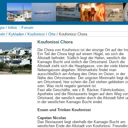
|
ps / Infos
Forum
eln
/
Kykladen
/
Koufonissi
/
Orte
/ Koufonissi Chora
Koufonissi Chora
Die Chora von Koufonissi ist der einzige Ort auf der In
Ein Teil der Chora liegt auf einem Hügel, wo sich die
Altstadt befindet. Südlich liegt der Hafen, westlich die
Karnagio Bucht und östlich der Ortsstrand. Durch die
Altstadt zieht sich die Hauptgasse, von der viele klein
Nebengassen abgehen. Minimarkets findet man
ausschließlich am Anfang des Ortes im Osten, in der
Nähe des Ortsstrandes. Der urigsten Minimarkt liegt di
am Ortsstrand, hier schein die Zeit stehen geblieben z
sein. Was nicht negativ gemeint ist.
Fast alle Geschäfte, wie z.B. Bäcker, Fährticketbüro,
Apotheke und die Restaurants liegen auf dem Weg vo
Ortstrand, der westlich weiter durch die Altstadt führt 
in der westlichen Karnagio Bucht endet.
Essen und Trinken Koufonissi
Capetan Nicolas
Das Restaurant liegt oberhalb der Karnagio Bucht am
westlichen Ende der Altstadt von Koufonissi. Freundlic