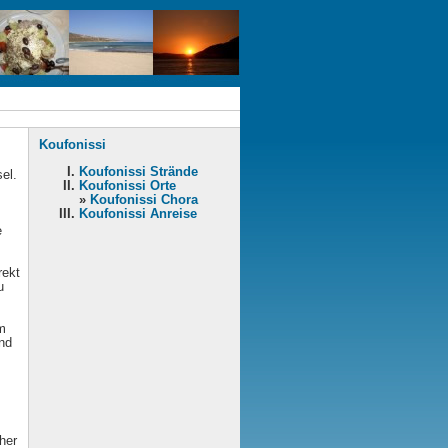
Koufonissi
Koufonissi Strände
sel.
Koufonissi Orte
»
Koufonissi Chora
Koufonissi Anreise
e
rekt
u
m
und
her