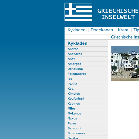
|
|
|
Kykladen
Dodekanes
Kreta
Tip
Griechische Ins
Kykladen
Andros
Antiparos
Anafi
Amorgos
Donoussa
Folegandros
Ios
Iraklia
Kea
Kimolos
Koufonissi
Kythnos
Milos
Mykonos
Naxos
Paros
Santorini
Schinoussa
Serifos