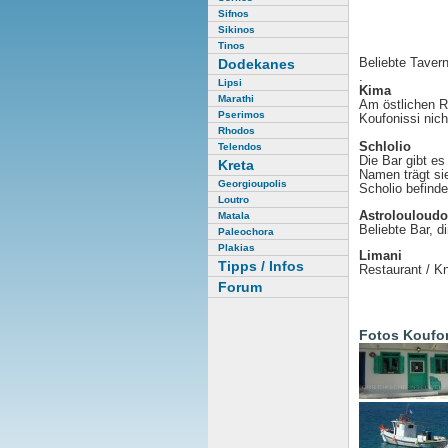
Sifnos
Sikinos
Tinos
Beliebte Tavern
Dodekanes
.
Lipsi
Kima
Marathi
Am östlichen R
Pserimos
Koufonissi nich
Rhodos
Schlolio
Telendos
Die Bar gibt e
Kreta
Namen trägt sie
Georgioupolis
Scholio befind
Loutro
Astrolouloudo
Matala
Beliebte Bar, 
Paleochora
Plakias
Limani
Tipps / Infos
Restaurant / K
Forum
Fotos Koufo